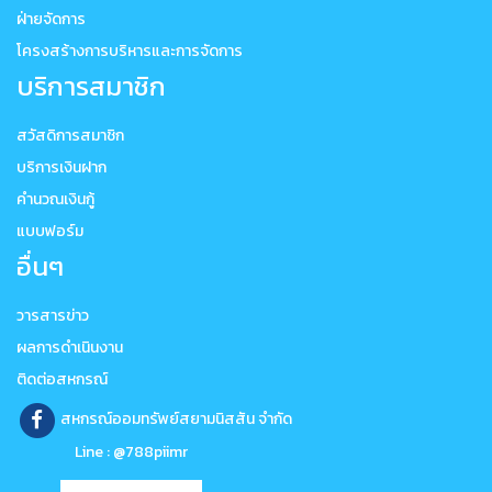
ฝ่ายจัดการ
โครงสร้างการบริหารและการจัดการ
บริการสมาชิก
สวัสดิการสมาชิก
บริการเงินฝาก
คำนวณเงินกู้
แบบฟอร์ม
อื่นๆ
วารสารข่าว
ผลการดำเนินงาน
ติดต่อสหกรณ์
สหกรณ์ออมทรัพย์สยามนิสสัน จำกัด
Line : @788piimr